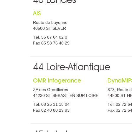
40 Landes
AIS
Route de bayonne
40500 ST SEVER
Tél. 55 87 64 02 0
Fax 05 58 76 40 29
44 Loire-Atlantique
OMR Infogerance
DynaMIP
ZA des Gresillieres
373, Route 
44230 ST SEBASTIEN SUR LOIRE
44800 ST H
Tél. 08 25 31 18 04
Tél. 02 72 6
Fax 02 40 80 29 93
Fax 02 72 6