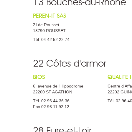
13 Bouches-du-Rhône
PEREN-IT SAS
ZI de Rousset
13790 ROUSSET
Tél. 04 42 52 22 74
22 Côtes-d'armor
BIOS
QUALITE
6, avenue de l'Hippodrome
Centre d'Affa
22200 ST AGATHON
22202 GUI
Tél. 02 96 44 36 36
Tél. 02 96 4
Fax 02 96 11 92 12
28 Eure-et-Loir