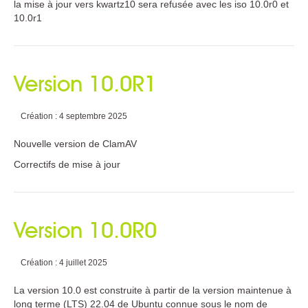
Plugin KMC pour EOLE
la mise à jour vers kwartz10 sera refusée avec les iso 10.0r0 et
10.0r1
Solutions de filtrage
PROTEKT BOX
KMC BOX
Version 10.0R1
Solution de supervision
K-ONSOLE
Création : 4 septembre 2025
Documentation
Nouvelle version de ClamAV
Correctifs de mise à jour
Support
Matériel supporté
Mises à jour
Version 10.0R0
Mises à jour à distance
Notes d'application
Création : 4 juillet 2025
Ressources utiles
Questions fréquentes
La version 10.0 est construite à partir de la version maintenue à
long terme (LTS) 22.04 de Ubuntu connue sous le nom de
Notice d'utilisation