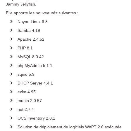
Jammy Jellyfish.
Quelle est mon adresse IP ?
Contacter le support technique
Elle apporte les nouveautés suivantes :
Noyau Linux 6.8
Téléchargements
Samba 4.19
Kwartz Server
Apache 2.4.52
PHP 8.1
Toutes les versions
Evolutions
MySQL 8.0.42
Outils / Documentation
phpMyAdmin 5.1.1
Modules additionnels
squid 5.9
Kwartz Mobile Control
DHCP Server 4.4.1
Outils / Documentation
exim 4.95
NetSupport School
munin 2.0.57
nut 2.7.4
Contact
OCS Inventory 2.8.1
Solution de déploiement de logiciels WAPT 2.6 exécutée