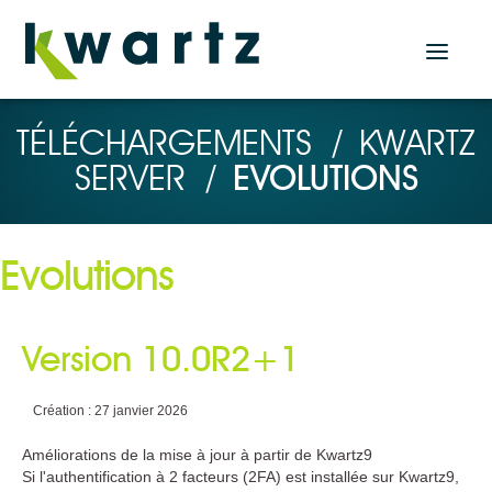
Actualités
TÉLÉCHARGEMENTS
/
KWARTZ
SERVER
/
EVOLUTIONS
Accueil
Nos produits
Evolutions
Solution Serveur
KWARTZ SERVER
Version 10.0R2+1
Solutions Tablettes
KMC PROF
Création : 27 janvier 2026
KMC BOX
KMC CLOUD
Améliorations de la mise à jour à partir de Kwartz9
Plugin KMC pour KWARTZ SERVER
Si l'authentification à 2 facteurs (2FA) est installée sur Kwartz9,