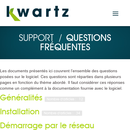
Actualités
SUPPORT
/
QUESTIONS
FRÉQUENTES
Accueil
Nos produits
Les documents présentés ici couvrent l’ensemble des questions
Solution Serveur
posées sur le logiciel. Ces questions sont réparties dans plusieurs
pages en fonction du thème abordé. Il faut considérer ces réponses
KWARTZ SERVER
comme un complément à la documentation fournie avec le logiciel.
Solutions Tablettes
Généralités
Nombre d'articles : 12
KMC PROF
Installation
KMC BOX
Nombre d'articles : 34
KMC CLOUD
Démarrage par le réseau
Plugin KMC pour KWARTZ SERVER