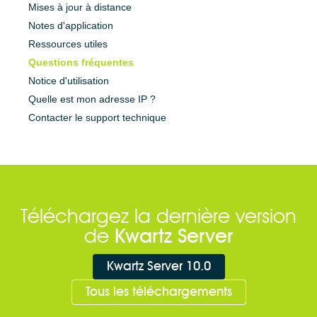
Mises à jour à distance
Quelle est mon adresse IP ?
Notes d'application
Contacter le support technique
Ressources utiles
Téléchargements
Questions fréquentes
Notice d'utilisation
Kwartz Server
Quelle est mon adresse IP ?
Contacter le support technique
Toutes les versions
Evolutions
Outils / Documentation
Modules additionnels
Kwartz Mobile Control
Téléchargez la dernière version
Outils / Documentation
de
Kwartz Server
NetSupport School
Kwartz Server 10.0
Contact
Tous les téléchargements