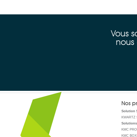
Vous s
nous 
Nos pr
Solution 
KWARTZ 
Solutions
KMC PRO
KMC BOX