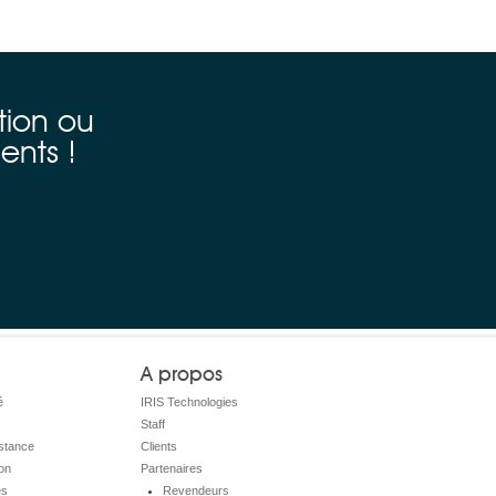
tion ou
ents !
A propos
é
IRIS Technologies
Staff
istance
Clients
on
Partenaires
es
Revendeurs