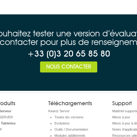
ouhaitez tester une version d’évalua
contacter pour plus de renseignem
+33 (0)3 20 65 85 80
NOUS CONTACTER
oduits
Téléchargements
Support
Serveur
Kwartz Server
Matériel support
SERVER
Toutes les versions
Mises à jour
 Tablettes
Evolutions
Mises à jour à d
F
Outils / Documentation
Notes d'applicati
Modules additionnels
Ressources util