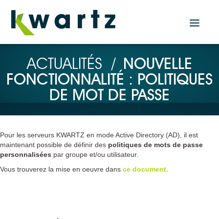
Actualités
ACTUALITÉS
/
NOUVELLE
FONCTIONNALITÉ : POLITIQUES
Accueil
DE MOT DE PASSE
Nos produits
Solution Serveur
Pour les serveurs KWARTZ en mode Active Directory (AD), il est
KWARTZ SERVER
maintenant possible de définir des
politiques de mots de passe
personnalisées
par groupe et/ou utilisateur.
Solutions Tablettes
Vous trouverez la mise en oeuvre dans
ce document
.
KMC PROF
KMC BOX
KMC CLOUD
Plugin KMC pour KWARTZ SERVER