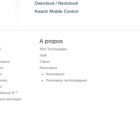
Owncloud / Nextcloud
Kwartz Mobile Control
A propos
é
IRIS Technologies
Staff
istance
Clients
on
Partenaires
es
Revendeurs
entes
Partenaires technologiques
on
adresse IP ?
port technique