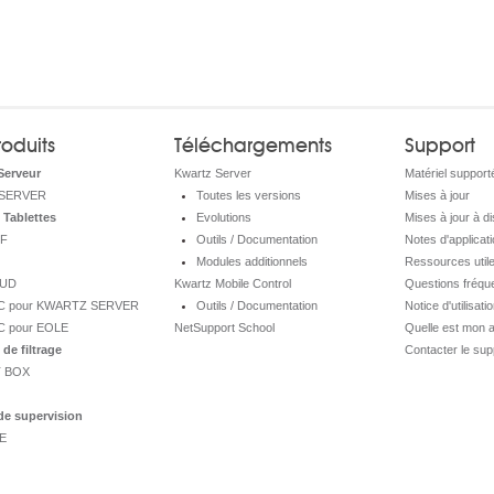
oduits
Téléchargements
Support
Serveur
Kwartz Server
Matériel support
SERVER
Toutes les versions
Mises à jour
 Tablettes
Evolutions
Mises à jour à d
F
Outils / Documentation
Notes d'applicati
Modules additionnels
Ressources util
OUD
Kwartz Mobile Control
Questions fréqu
MC pour KWARTZ SERVER
Outils / Documentation
Notice d'utilisati
C pour EOLE
NetSupport School
Quelle est mon 
de filtrage
Contacter le sup
 BOX
de supervision
E