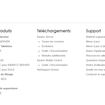
oduits
Téléchargements
Support
Serveur
Kwartz Server
Matériel support
SERVER
Toutes les versions
Mises à jour
 Tablettes
Evolutions
Mises à jour à d
F
Outils / Documentation
Notes d'applicati
Modules additionnels
Ressources util
OUD
Kwartz Mobile Control
Questions fréqu
MC pour KWARTZ SERVER
Outils / Documentation
Notice d'utilisati
C pour EOLE
NetSupport School
Quelle est mon 
de filtrage
Contacter le sup
 BOX
de supervision
E