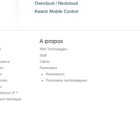
Owncloud / Nextcloud
Kwartz Mobile Control
A propos
é
IRIS Technologies
Staff
istance
Clients
on
Partenaires
es
Revendeurs
entes
Partenaires technologiques
on
adresse IP ?
port technique