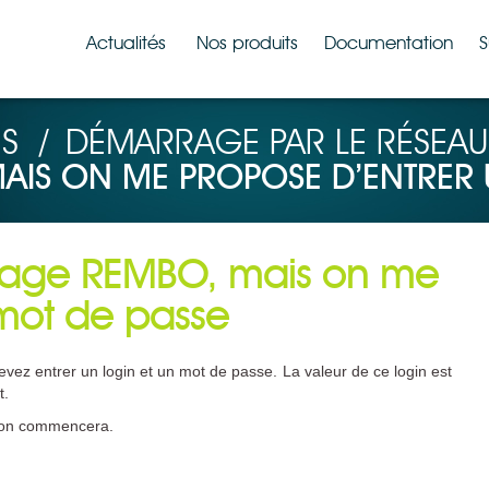
Actualités
Nos produits
Documentation
S
S
/
DÉMARRAGE PAR LE RÉSEAU
AIS ON ME PROPOSE D’ENTRER 
image REMBO, mais on me
 mot de passe
vez entrer un login et un mot de passe. La valeur de ce login est
t.
tion commencera.