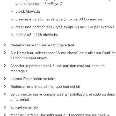
vous devez taper
loqdkeys fr
Quelle est mon adresse IP ?
Contacter le support technique
cfdisk /dev/sda
créer une partition sda1 type Linux de 30 Go environ
Téléchargements
créer une partition sda2 type swap(82) de 2 Go par exemple
Kwartz Server
mkfs.ext3 -I 128 /dev/sda1
Toutes les versions
Redémarrer le PC sur le CD précédent
Evolutions
Sur l’installeur, sélectionner "Autre chose" pour aller sur l’outil de
Outils / Documentation
partitionnement ubuntu
Modules additionnels
Associer la partition sda1 à une partition ext3 sur point de
Kwartz Mobile Control
montage /
Laisser l’installation se faire
Outils / Documentation
Redémarrer afin de vérifier que tout est ok
NetSupport School
Se connecter sur le compte créé à l’installation, et sudo su dans
un terminal
Contact
apt-get install lilo
modifier /usr/sbin/liloconfig pour qu’il reconnaisse les noyaux