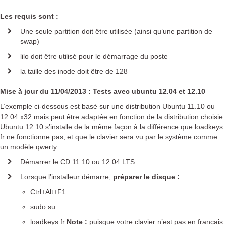
Plugin KMC pour EOLE
Les requis sont :
Solutions de filtrage
Une seule partition doit être utilisée (ainsi qu’une partition de
PROTEKT BOX
swap)
KMC BOX
lilo doit être utilisé pour le démarrage du poste
Solution de supervision
la taille des inode doit être de 128
K-ONSOLE
Mise à jour du 11/04/2013 : Tests avec ubuntu 12.04 et 12.10
Documentation
L’exemple ci-dessous est basé sur une distribution Ubuntu 11.10 ou
12.04 x32 mais peut être adaptée en fonction de la distribution choisie.
Support
Ubuntu 12.10 s’installe de la même façon à la différence que loadkeys
fr ne fonctionne pas, et que le clavier sera vu par le système comme
un modèle qwerty.
Matériel supporté
Mises à jour
Démarrer le CD 11.10 ou 12.04 LTS
Mises à jour à distance
Lorsque l’installeur démarre,
préparer le disque :
Notes d'application
Ctrl+Alt+F1
Ressources utiles
sudo su
Questions fréquentes
Notice d'utilisation
loadkeys fr
Note :
puisque votre clavier n’est pas en français