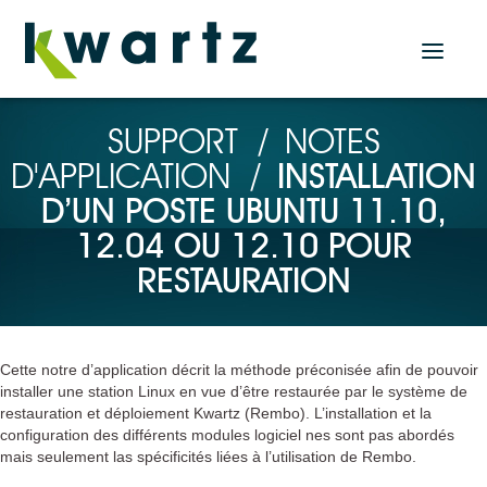
Actualités
SUPPORT
/
NOTES
D'APPLICATION
/
INSTALLATION
Accueil
D’UN POSTE UBUNTU 11.10,
Nos produits
12.04 OU 12.10 POUR
RESTAURATION
Solution Serveur
KWARTZ SERVER
Solutions Tablettes
Cette notre d’application décrit la méthode préconisée afin de pouvoir
KMC PROF
installer une station Linux en vue d’être restaurée par le système de
restauration et déploiement Kwartz (Rembo). L’installation et la
KMC BOX
configuration des différents modules logiciel nes sont pas abordés
KMC CLOUD
mais seulement las spécificités liées à l’utilisation de Rembo.
Plugin KMC pour KWARTZ SERVER