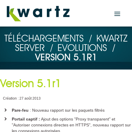
Actualités
TÉLÉCHARGEMENTS
/
KWARTZ
SERVER
/
EVOLUTIONS
/
Accueil
VERSION 5.1R1
Nos produits
Solution Serveur
Version 5.1r1
KWARTZ SERVER
Solutions Tablettes
Création : 27 août 2013
KMC PROF
Pare-feu
: Nouveau rapport sur les paquets filtrés
KMC BOX
KMC CLOUD
Portail captif :
Ajout des options "Proxy transparent" et
"Autoriser connexions directes en HTTPS", nouveau rapport sur
Plugin KMC pour KWARTZ SERVER
les connexions autorisées.