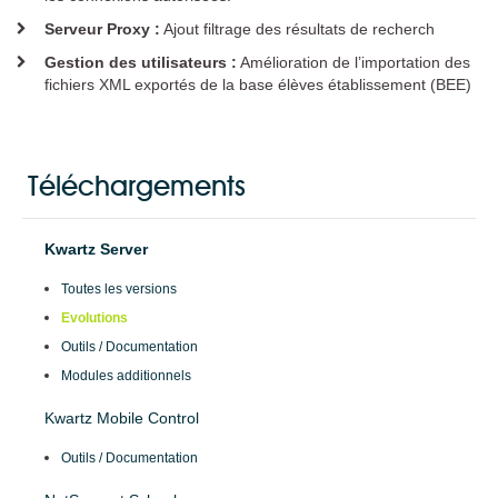
Plugin KMC pour EOLE
Serveur Proxy :
Ajout filtrage des résultats de recherch
Solutions de filtrage
Gestion des utilisateurs :
Amélioration de l’importation des
PROTEKT BOX
fichiers XML exportés de la base élèves établissement (BEE)
KMC BOX
Solution de supervision
K-ONSOLE
Téléchargements
Documentation
Kwartz Server
Support
Toutes les versions
Evolutions
Matériel supporté
Outils / Documentation
Mises à jour
Modules additionnels
Mises à jour à distance
Notes d'application
Kwartz Mobile Control
Ressources utiles
Outils / Documentation
Questions fréquentes
Notice d'utilisation